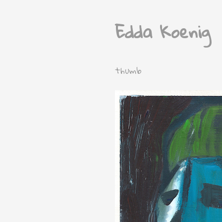
Edda Koenig
thumb