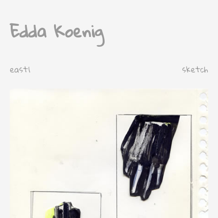
Edda Koenig
east1
sketch