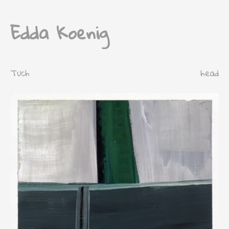
Edda Koenig
Tuch
head