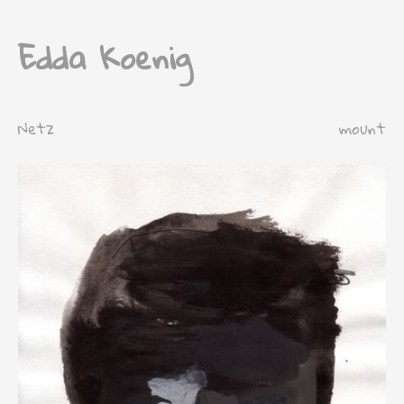
Edda Koenig
Netz
mount