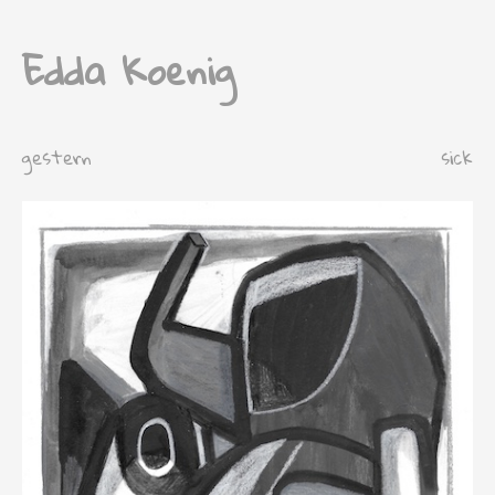
Edda Koenig
gestern
sick