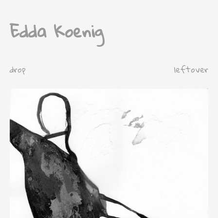
Edda Koenig
drop
leftover