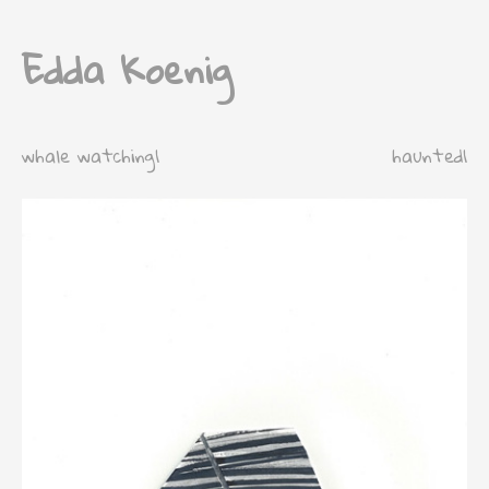
Edda Koenig
whale watching1
haunted1