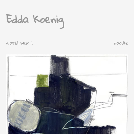
Edda Koenig
world war 1
hoodie