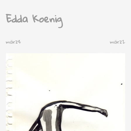
Edda Koenig
märz4
märz2