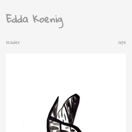
Edda Koenig
leader
ape