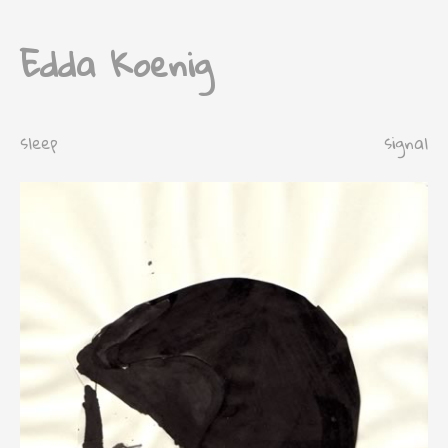
Edda Koenig
sleep
signal