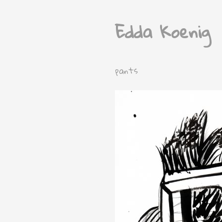
Edda Koenig
pants