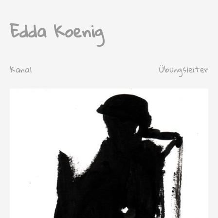
Edda Koenig
Kanal
Übungsleiter