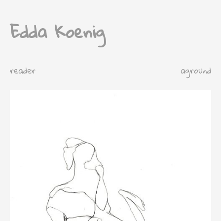
Edda Koenig
reader
aground