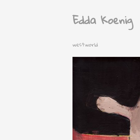
Edda Koenig
westworld