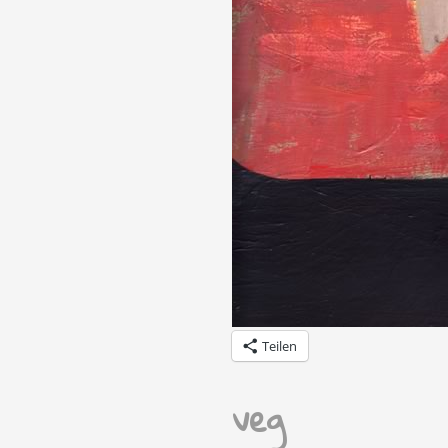
Teilen
veg