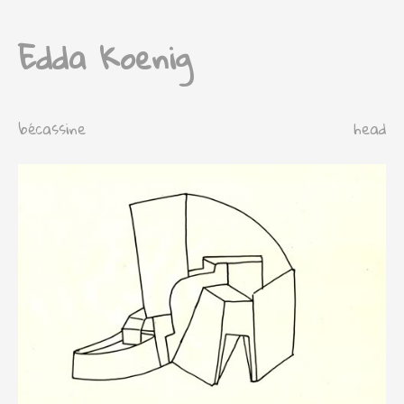
Edda Koenig
bécassine
head