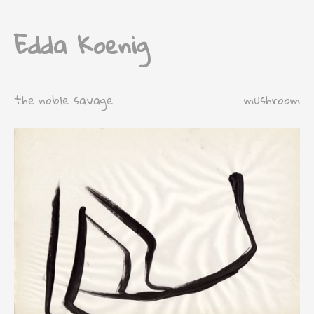
Edda Koenig
the noble savage
mushroom