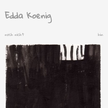
Edda Koenig
noch nicht
hin