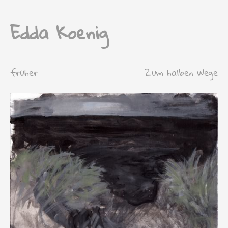
Edda Koenig
früher
Zum halben Wege