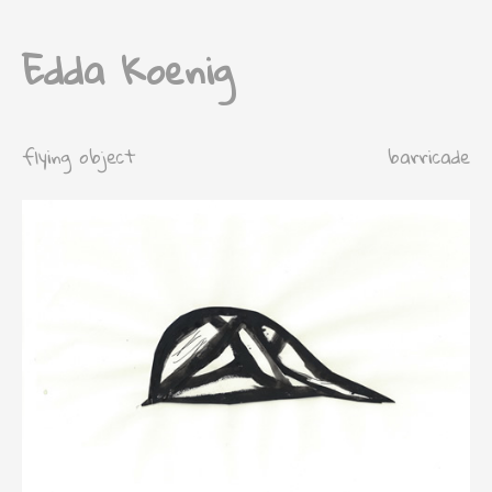
Edda Koenig
flying object
barricade