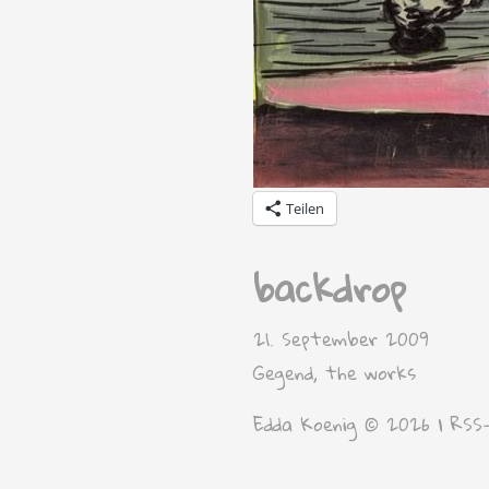
Teilen
backdrop
21. September 2009
Gegend
,
the works
Edda Koenig © 2026 |
RSS