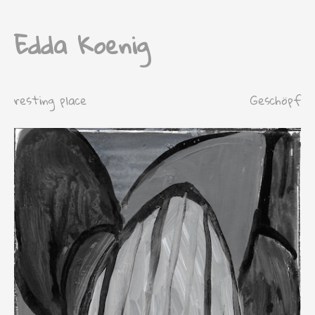
Edda Koenig
resting place
Geschöpf